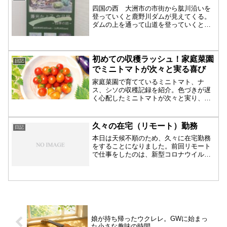
に涼しく感じましたが、...
四国の西 大洲市の市街から肱川沿いを
登っていくと鹿野川ダムが見えてくる。
ダムの上を通って山道を登っていくと
「風の博物館・歌麿館」がある。今「兼
光かよ子 作品展」をしているというこ
とで夫婦で見に行った。 「風の博物
館・歌麿館」は、大洲市 肱川...
初めての収穫ラッシュ！家庭菜園
日記
でミニトマトが次々と実る喜び
家庭菜園で育てているミニトマト、ナ
ス、シソの収穫記録を紹介。色づきが遅
く心配したミニトマトが次々と実り、ナ
スやシソも順調に成長。水やりを試行錯
誤しながら家庭菜園を楽しむ日々を日記
風に綴ります。
久々の在宅（リモート）勤務
日記
本日は天候不順のため、久々に在宅勤務
をすることになりました。前回リモート
で仕事をしたのは、新型コロナウイルス
が流行し始めた頃だったので、かなり久
しぶりのことになります。今回の在宅勤
務では、会社のパソコンが更新されてか
ら初めてのリモート接続と...
娘が持ち帰ったウクレレ。GWに始まっ
た小さな趣味の時間