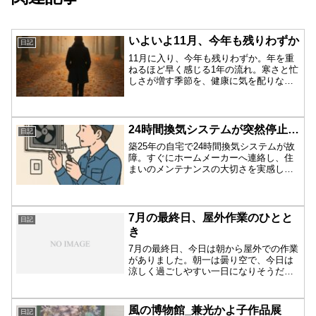
いよいよ11月、今年も残りわずか
日記
11月に入り、今年も残りわずか。年を重
ねるほど早く感じる1年の流れ。寒さと忙
しさが増す季節を、健康に気を配りなが
ら前向きに過ごすコツをつづります。
24時間換気システムが突然停止…
日記
築25年の自宅で24時間換気システムが故
障。すぐにホームメーカーへ連絡し、住
まいのメンテナンスの大切さを実感した
出来事を日記風に綴ります。
7月の最終日、屋外作業のひとと
日記
き
7月の最終日、今日は朝から屋外での作業
がありました。朝一は曇り空で、今日は
涼しく過ごしやすい一日になりそうだと
思っていました。しかし、時間が経つに
つれて太陽が顔を出し、予想以上に厳し
い日差しとなりました。曇りの間は確か
風の博物館_兼光かよ子作品展
日記