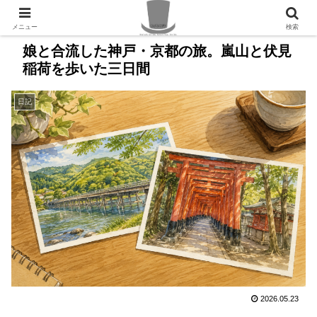
PR
メニュー
検索
娘と合流した神戸・京都の旅。嵐山と伏見
稲荷を歩いた三日間
日記
2026.05.23