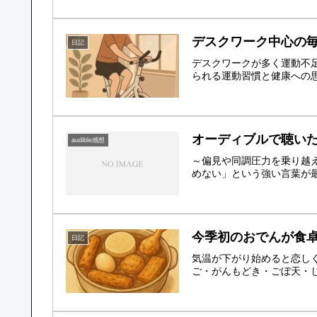
デスクワーク中心の
日記
デスクワークが多く運動不
られる運動習慣と健康への
オーディブルで聴いた
audible感想
～偏見や同調圧力を乗り越
めない」という強い言葉が最
今季初のおでんが食
日記
気温が下がり始めると恋し
ご・がんもどき・ごぼ天・