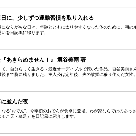
毎日に、少しずつ運動習慣を取り入れる
足になりがちな日々。年齢とともに太りやすくなった体のために、朝の
思いを日記風に綴ります。
『あきらめません！』 垣谷美雨 著
えて、自分らしく生きる～最近オーディブルで聴いた作品、垣谷美雨さ
後まで胸に残りました。主人公は定年後、夫の故郷に移り住んだ女性。長
卓に並んだ夜
くなる“おでん”。今季初のおでんが食卓に登場。わが家ならではのあっ
じゃこ天・鳥足）を日記風に紹介します。