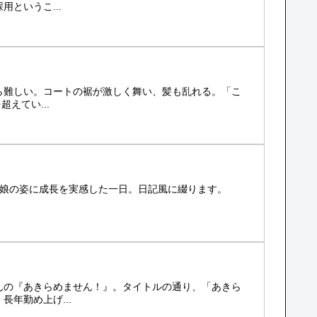
というこ...
ら難しい。コートの裾が激しく舞い、髪も乱れる。「こ
えてい...
る娘の姿に成長を実感した一日。日記風に綴ります。
んの『あきらめません！』。タイトルの通り、「あきら
年勤め上げ...