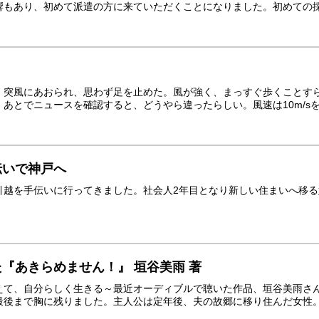
もあり、初めて派遣の方に来ていただくことになりました。初めての採用
、突風にあおられ、思わず足を止めた。風が強く、まっすぐ歩くことす
あとでニュースを確認すると、どうやら違ったらしい。風速は10m/sを超
伝いで神戸へ
引越を手伝いに行ってきました。社会人2年目となり新しい住まいへ移
『あきらめません！』 垣谷美雨 著
えて、自分らしく生きる～最近オーディブルで聴いた作品、垣谷美雨さ
後まで胸に残りました。主人公は定年後、夫の故郷に移り住んだ女性。長