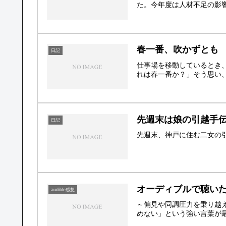
た。今年度は人材不足の影響
春一番、吹かずとも
日記
仕事場を移動しているとき
れは春一番か？」そう思い、
先週末は娘の引越手
日記
先週末、神戸に住む二女の
オーディブルで聴いた
audible感想
～偏見や同調圧力を乗り越
めない」という強い言葉が最