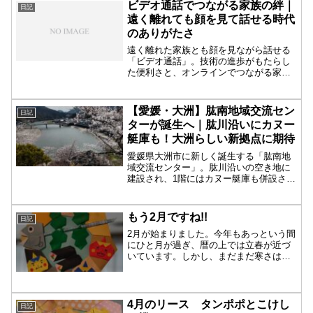
ビデオ通話でつながる家族の絆｜
日記
遠く離れても顔を見て話せる時代
のありがたさ
遠く離れた家族とも顔を見ながら話せる
「ビデオ通話」。技術の進歩がもたらし
た便利さと、オンラインでつながる家族
の絆について感じた日常のひとコマを綴
ります。
【愛媛・大洲】肱南地域交流セン
日記
ターが誕生へ｜肱川沿いにカヌー
艇庫も！大洲らしい新拠点に期待
愛媛県大洲市に新しく誕生する「肱南地
域交流センター」。肱川沿いの空き地に
建設され、1階にはカヌー艇庫も併設され
る予定です。地域の新たな交流拠点とし
て注目を集めています。
もう2月ですね!!
日記
2月が始まりました。今年もあっという間
にひと月が過ぎ、暦の上では立春が近づ
いています。しかし、まだまだ寒さは厳
しく、2月の第一週には寒波が訪れるとの
予報。朝晩の冷え込みが厳しくなるよう
なので、体調管理には十分気をつけたい
ところです。我が家で...
4月のリース タンポポとこけし
日記