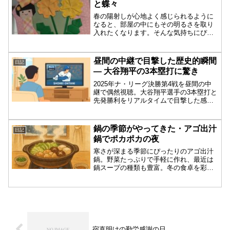
と蝶々
春の陽射しが心地よく感じられるように
なると、部屋の中にもその明るさを取り
入れたくなります。そんな気持ちにぴっ
たり寄り添ってくれるのが、妻が毎月楽
しみに作っている「折り紙リース」で
す。今月のテーマは、「タンポポとこけ
昼間の中継で目撃した歴史的瞬間
日記
しと蝶々」。春の訪れを感じ...
― 大谷翔平の3本塁打に驚き
2025年ナ・リーグ決勝第4戦を昼間の中
継で偶然視聴。大谷翔平選手の3本塁打と
先発勝利をリアルタイムで目撃した感想
を綴ります。
鍋の季節がやってきた・アゴ出汁
日記
鍋でポカポカの夜
寒さが深まる季節にぴったりのアゴ出汁
鍋。野菜たっぷりで手軽に作れ、最近は
鍋スープの種類も豊富。冬の食卓を彩る
鍋の魅力を日記風に紹介します。
宿直明けの勤労感謝の日