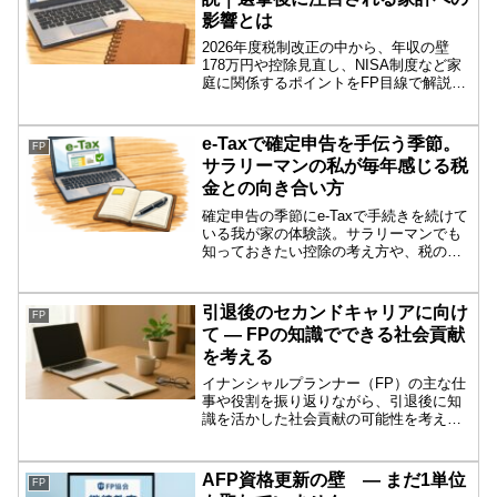
影響とは
2026年度税制改正の中から、年収の壁
178万円や控除見直し、NISA制度など家
庭に関係するポイントをFP目線で解説。
衆議院議員選挙後の政策の流れと、これ
からの家計対策について分かりやすく整
理しました。
e-Taxで確定申告を手伝う季節。
FP
サラリーマンの私が毎年感じる税
金との向き合い方
確定申告の季節にe-Taxで手続きを続けて
いる我が家の体験談。サラリーマンでも
知っておきたい控除の考え方や、税の仕
組みを理解するきっかけについて日記風
にまとめました。
引退後のセカンドキャリアに向け
FP
て ― FPの知識でできる社会貢献
を考える
イナンシャルプランナー（FP）の主な仕
事や役割を振り返りながら、引退後に知
識を活かした社会貢献の可能性を考えま
す。セカンドキャリアのヒントに。
AFP資格更新の壁 ― まだ1単位
FP