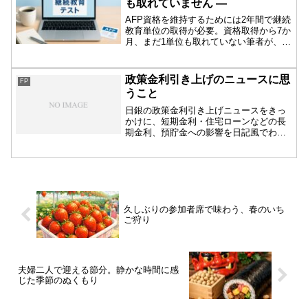
も取れていません ―
AFP資格を維持するためには2年間で継続
教育単位の取得が必要。資格取得から7か
月、まだ1単位も取れていない筆者が、継
続教育テストでの再スタートを決意しま
す。
政策金利引き上げのニュースに思
FP
うこと
日銀の政策金利引き上げニュースをきっ
かけに、短期金利・住宅ローンなどの長
期金利、預貯金への影響を日記風でわか
りやすく解説します。
久しぶりの参加者席で味わう、春のいち
ご狩り
夫婦二人で迎える節分。静かな時間に感
じた季節のぬくもり