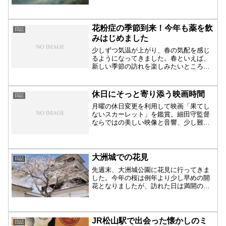
風物詩「肱川あらし」について紹介しま
す。
花粉症の季節到来！今年も薬を飲
日記
みはじめました
少しずつ気温が上がり、春の気配を感じ
るようになってきました。春といえば、
新しい季節の訪れを楽しみたいところで
すが、私にとっては「花粉症」との戦い
が始まる時期でもあります。花粉症の
薬、今週からスタート例年のことなが
休日にそっと寄り添う映画時間
日記
ら、今年も花粉の飛散が気にな...
月曜の休日変更を利用して映画「果てし
ないスカーレット」を鑑賞。細田守監督
ならではの美しい映像と音響、少し難し
さも感じたストーリーを、日記風でやさ
しく綴ります。
大洲城での花見
日記
先週末、大洲城公園に花見に行ってきま
した。今年の桜は例年より少し早めの開
花となりましたが、訪れた日は満開のち
ょっと手前。それでも十分に美しく、春
の訪れを感じるには申し分ない景色でし
た。お城の周囲をピンク色に染める桜並
木が、訪れる人々を優しく...
JR松山駅で出会った懐かしのミ
日記