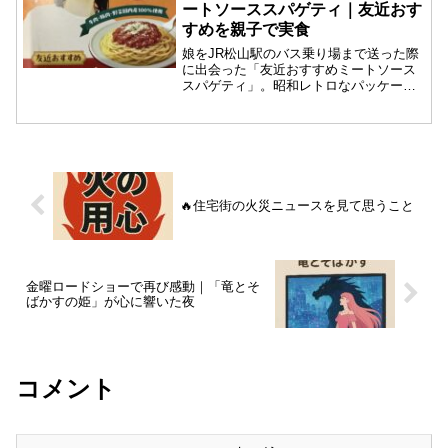
ートソーススパゲティ｜友近おす
すめを親子で実食
娘をJR松山駅のバス乗り場まで送った際
に出会った「友近おすすめミートソース
スパゲティ」。昭和レトロなパッケージ
と濃厚な味に、松山アミド・パリの記憶
を重ねた昼食のひととき。
🔥住宅街の火災ニュースを見て思うこと
金曜ロードショーで再び感動｜「竜とそ
ばかすの姫」が心に響いた夜
コメント