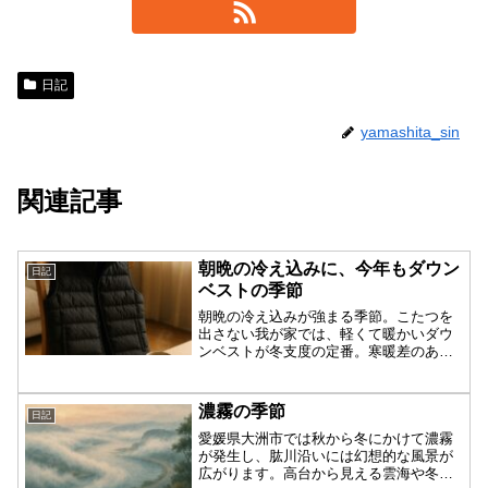
日記
yamashita_sin
関連記事
朝晩の冷え込みに、今年もダウン
日記
ベストの季節
朝晩の冷え込みが強まる季節。こたつを
出さない我が家では、軽くて暖かいダウ
ンベストが冬支度の定番。寒暖差のある
時期の快適な暮らし方を紹介します。
濃霧の季節
日記
愛媛県大洲市では秋から冬にかけて濃霧
が発生し、肱川沿いには幻想的な風景が
広がります。高台から見える雲海や冬の