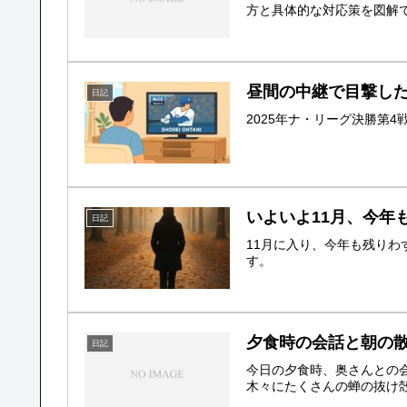
方と具体的な対応策を図解
昼間の中継で目撃した
日記
2025年ナ・リーグ決勝第
いよいよ11月、今年
日記
11月に入り、今年も残り
す。
夕食時の会話と朝の
日記
今日の夕食時、奥さんとの
木々にたくさんの蝉の抜け殻