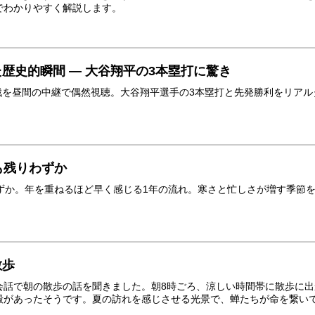
でわかりやすく解説します。
歴史的瞬間 ― 大谷翔平の3本塁打に驚き
4戦を昼間の中継で偶然視聴。大谷翔平選手の3本塁打と先発勝利をリア
も残りわずか
わずか。年を重ねるほど早く感じる1年の流れ。寒さと忙しさが増す季節
散歩
会話で朝の散歩の話を聞きました。朝8時ごろ、涼しい時間帯に散歩に
があったそうです。夏の訪れを感じさせる光景で、蝉たちが命を繋いでい