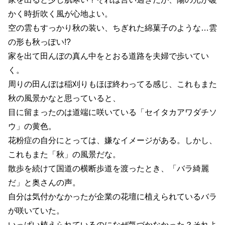
かく時折吹く風が心地よい。
空の雲もすっかり秋の装い、ちぎれた綿菓子のような…雲
の形も秋っぽい!?
家を出て田んぼの真ん中をとおる道路を夫婦で歩いてい
く。
周りの田んぼは稲刈りもほぼ終わってる感じ、これもまた
秋の風景かなと思っていると、
目に留まったのは道端に咲いている「セイタカアワダチソ
ウ」の黄色。
花粉症の自分にとっては、嫌なイメージがある。しかし、
これもまた「秋」の風景だな。
散歩を続けて国道の横断歩道を渡ったとき、「バラ綺麗
だ」と奥さんの声。
自分は気付かなかったが企業の花壇に植えられているバラ
が咲いていた。
いっぱい植えられているのになぜ気づかなかった？それよ