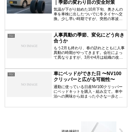
｜季節の変わり目の安全対策
気温が下がり始めた10月下旬、奥さんの
車を車検に出したついでに冬タイヤへ交
換。少し早い時期ですが、突然の寒波や
初雪に備えることで安心して冬を迎えら
れます。冬タイヤ交換のタイミングやメ
リットを紹介。
人事異動の季節、変化にどう向き
日記
合うか
もう2月も終わり、春の訪れとともに人事
異動の時期がやってきます。会社によっ
て異なりますが、3月や4月は組織の改編
が行われることが多く、人の入れ替わり
が発生します。今年も例に漏れず、私の
職場でも異動があり、残念ながら人数が
車にベッドができた日 〜NV100
日記
減ることになりました...
クリッパーと広がる可能性〜
通勤に使っている日産NV100クリッパー
にベッドキットを購入・組み立て。車中
泊への興味から始まった小さな一歩と、
これから広がる使い道について日記風に
綴ります。
資格挑戦!!