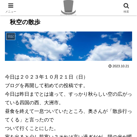
PR
メニュー
検索
秋空の散歩
日記
2023.10.21
今日は２０２３年１０月２１日（日）
ブログを再開して初めての投稿です。
今日は昨日までとは違って、すっかり秋らしい空の広がっ
ている四国の西、大洲市。
昼食を終えて一息ついていたところ、奥さんが「散歩行っ
てくる」と言ったので
ついて行くことにした。
家を出ると少し肌寒い？それは言い過ぎだが、陽の光が暖