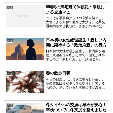
8時間の帰宅難民体験記：寒波に
日記
よる交通マヒ
昨日は今季最強クラスの寒波が襲来し、
大雪による影響で道路は大渋滞、公共交
通機関もマヒ状態に。まさかの8時間かけ
ての帰宅となり、まるで遠征のような一
日となりました。渋滞と通行止めのダブ
ルパンチ仕事を終えていつも通り帰路に
日本初の女性総理誕生！新しい内
日記
ついたのは夜9時ごろ。...
閣に期待する「政治刷新」の行方
日本初の女性総理が誕生し、新内閣が始
動。政治不信が広がる中で、国民が期待
するのは「新しい風」と「政治改革」。
閉塞感を打破できるか、注目が集まりま
す。
春の散歩日和
日記
今日の日差しは、まさに春らしい装い。
朝の空気はまだ少しひんやりとしている
ものの、歩いていると次第に体が温ま
り、ちょうどいい心地よさに包まれま
す。春になると花粉が飛び交い、花粉症
の人にはつらい季節でもありますが、そ
れでも外の景色に目を向けると...
冬タイヤへの交換は早めが安心！
日記
車検ついでに冬支度を整えました