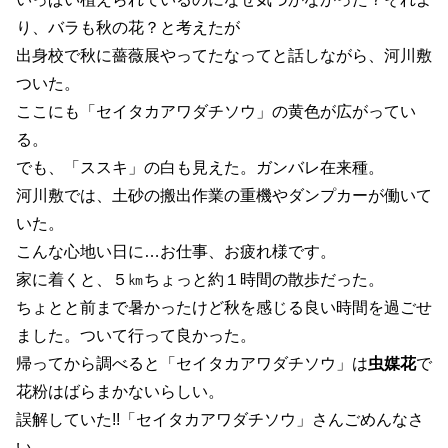
り、バラも秋の花？と考えたが
出身校で秋に薔薇展やってたなってと話しながら、河川敷
ついた。
ここにも「セイタカアワダチソウ」の黄色が広がってい
る。
でも、「ススキ」の白も見えた。ガンバレ在来種。
河川敷では、土砂の搬出作業の重機やダンプカーが働いて
いた。
こんな心地い日に…お仕事、お疲れ様です。
家に着くと、５㎞ちょっと約１時間の散歩だった。
ちょとと前まで暑かったけど秋を感じる良い時間を過ごせ
ました。ついて行って良かった。
帰ってから調べると「セイタカアワダチソウ」は
虫媒花
で
花粉はばらまかないらしい。
誤解していた!!「セイタカアワダチソウ」さんごめんなさ
い。