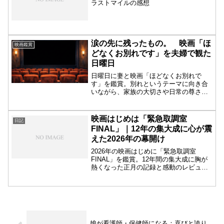
ラストマイルの感想
涙の先に残ったもの。 映画「ほ
映画鑑賞
どなくお別れです」を夫婦で観た
日曜日
日曜日に妻と映画「ほどなくお別れで
す」を鑑賞。別れというテーマに向き合
いながら、家族の大切さや日常の尊さを
改めて感じた一日を日記風に綴った映画
感想ブログです。
映画はじめは「緊急取調室
日記
FINAL」｜12年の集大成に心が震
えた2026年の幕開け
2026年の映画はじめに「緊急取調室
FINAL」を鑑賞。12年間の集大成に胸が
熱くなった正月の記録と感動のレビュー
を日記風で綴ります。
娘が看護師・保健師になる：喜びと誇り