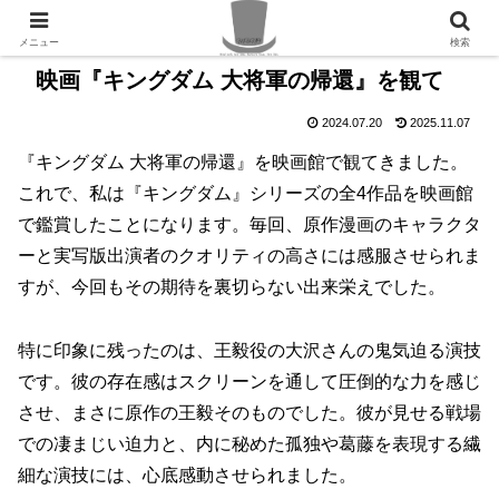
PR
メニュー
検索
映画『キングダム 大将軍の帰還』を観て
2024.07.20
2025.11.07
『キングダム 大将軍の帰還』を映画館で観てきました。
これで、私は『キングダム』シリーズの全4作品を映画館
で鑑賞したことになります。毎回、原作漫画のキャラクタ
ーと実写版出演者のクオリティの高さには感服させられま
すが、今回もその期待を裏切らない出来栄えでした。
特に印象に残ったのは、王毅役の大沢さんの鬼気迫る演技
です。彼の存在感はスクリーンを通して圧倒的な力を感じ
させ、まさに原作の王毅そのものでした。彼が見せる戦場
での凄まじい迫力と、内に秘めた孤独や葛藤を表現する繊
細な演技には、心底感動させられました。