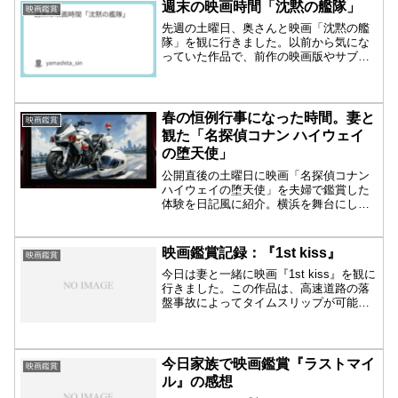
週末の映画時間「沈黙の艦隊」
映画鑑賞
先週の土曜日、奥さんと映画「沈黙の艦
隊」を観に行きました。以前から気にな
っていた作品で、前作の映画版やサブス
ク配信されているドラマ版も観ていたの
で、続編を楽しみにしていました。海中
で繰り広げられる潜水艦同士の戦闘シー
ンは迫力満点。重低音の響...
春の恒例行事になった時間。妻と
映画鑑賞
観た「名探偵コナン ハイウェイ
の堕天使」
公開直後の土曜日に映画「名探偵コナン
ハイウェイの堕天使」を夫婦で鑑賞した
体験を日記風に紹介。横浜を舞台にした
迫力のアクション、白バイ隊員・荻原千
速の活躍、声優・田中敦子さんへの追悼
など、見どころや感じたことを丁寧にま
映画鑑賞記録：『1st kiss』
映画鑑賞
とめています。
今日は妻と一緒に映画『1st kiss』を観に
行きました。この作品は、高速道路の落
盤事故によってタイムスリップが可能に
なるという、少し不思議で切ない物語で
す。物語の核心は、駅のホームで人助け
をし、犠牲になった夫を救うために、現
在と15年前を...
今日家族で映画鑑賞『ラストマイ
映画鑑賞
ル』の感想