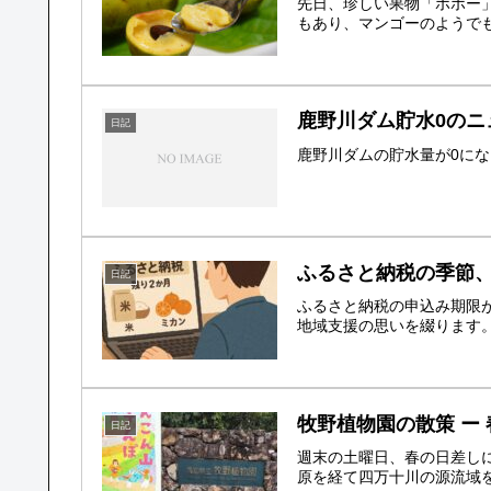
先日、珍しい果物「ポポー
もあり、マンゴーのようでも
鹿野川ダム貯水0のニ
日記
鹿野川ダムの貯水量が0に
ふるさと納税の季節
日記
ふるさと納税の申込み期限
地域支援の思いを綴ります
牧野植物園の散策 ー
日記
週末の土曜日、春の日差しに
原を経て四万十川の源流域を