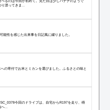
食べるのは今回が初めて。見た目は少しバナナのようで
漂ってきま...
の可能性を感じた出来事を日記風に綴りました。
治体への寄付でお米とミカンを選びました。ふるさとの味と
_0378今回のドライブは、自宅からR197を走り、梼
...