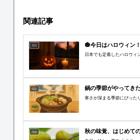
関連記事
🎃今日はハロウィン
日記
日本でも定着したハロウィ
鍋の季節がやってき
日記
寒さが深まる季節にぴった
秋の味覚、はじめて
日記