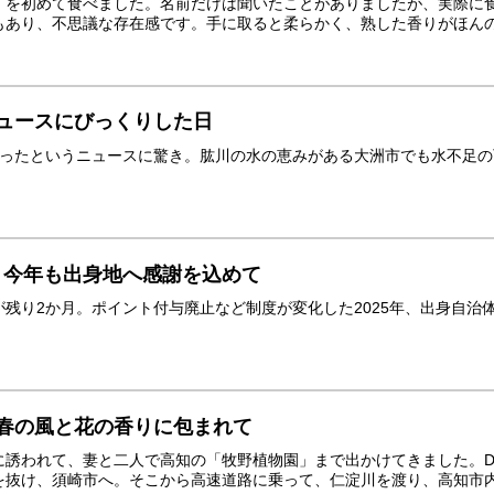
」を初めて食べました。名前だけは聞いたことがありましたが、実際に
あり、不思議な存在感です。手に取ると柔らかく、熟した香りがほんのり
ュースにびっくりした日
なったというニュースに驚き。肱川の水の恵みがある大洲市でも水不足
、今年も出身地へ感謝を込めて
が残り2か月。ポイント付与廃止など制度が変化した2025年、出身自
。
 春の風と花の香りに包まれて
誘われて、妻と二人で高知の「牧野植物園」まで出かけてきました。DSC
抜け、須崎市へ。そこから高速道路に乗って、仁淀川を渡り、高知市内へ